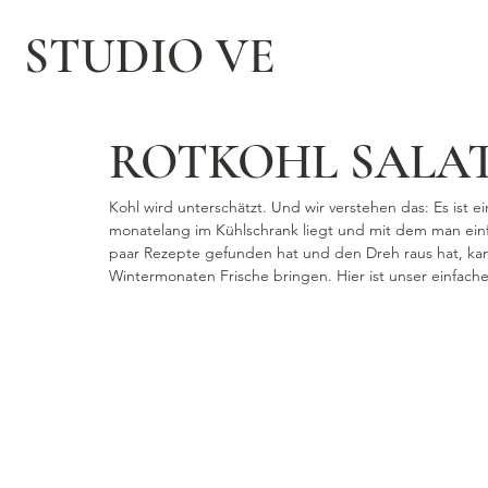
STUDIO VE
ROTKOHL SALA
Kohl wird unterschätzt. Und wir verstehen das: Es ist
monatelang im Kühlschrank liegt und mit dem man einf
paar Rezepte gefunden hat und den Dreh raus hat, kan
Wintermonaten Frische bringen. Hier ist unser einfache