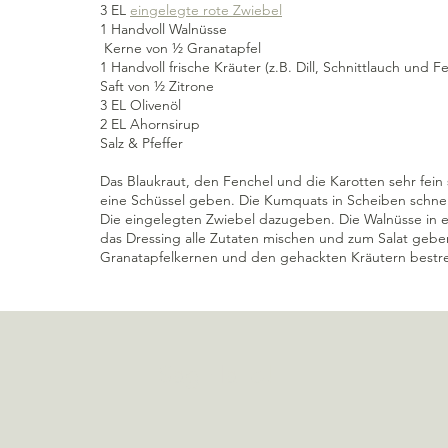
3 EL 
eingelegte rote Zwiebel
1 Handvoll Walnüsse
 Kerne von ½ Granatapfel
1 Handvoll frische Kräuter (z.B. Dill, Schnittlauch und 
Saft von ½ Zitrone
3 EL Olivenöl
2 EL Ahornsirup
Salz & Pfeffer
Das Blaukraut, den Fenchel und die Karotten sehr fei
eine Schüssel geben. Die Kumquats in Scheiben schne
Die eingelegten Zwiebel dazugeben. Die Walnüsse in ei
das Dressing alle Zutaten mischen und zum Salat gebe
Granatapfelkernen und den gehackten Kräutern bestre
Salate
Snacks
Sag Hallo!