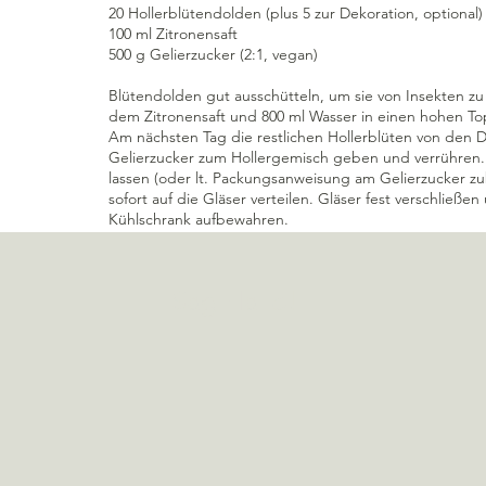
20 Hollerblütendolden (plus 5 zur Dekoration, optional)
100 ml Zitronensaft
500 g Gelierzucker (2:1, vegan)
Blütendolden gut ausschütteln, um sie von Insekten zu 
dem Zitronensaft und 800 ml Wasser in einen hohen To
Am nächsten Tag die restlichen Hollerblüten von den Do
Gelierzucker zum Hollergemisch geben und verrühren
lassen (oder lt. Packungsanweisung am Gelierzucker zu
sofort auf die Gläser verteilen. Gläser fest verschlie
Kühlschrank aufbewahren.
Eingelegtes & Gewürze
Sag Hallo!
Aktuelle Beiträge