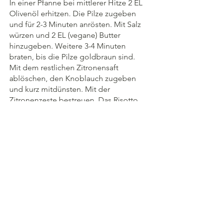
In einer Pfanne bei mittlerer Hitze 2 EL 
Olivenöl erhitzen. Die Pilze zugeben 
und für 2-3 Minuten anrösten. Mit Salz 
würzen und 2 EL (vegane) Butter 
hinzugeben. Weitere 3-4 Minuten 
braten, bis die Pilze goldbraun sind. 
Mit dem restlichen Zitronensaft 
ablöschen, den Knoblauch zugeben 
und kurz mitdünsten. Mit der 
Zitronenzeste bestreuen. Das Risotto 
abschmecken, mit den Pilzen 
anrichten und servieren.
Hauptspeisen
Alle ansehen
Aktuelle Beiträge