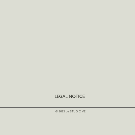
rin 2 Minuten anbraten. Tomaten, Wasser, Salzzitrone, Essig, 
. Dann bei niedriger Hitze etwa 20 Minuten einköcheln 
ls 5 Minuten köcheln. Koriandergrün hinzufügen und warm 
LEGAL NOTICE
© 2023 by STUDIO VE