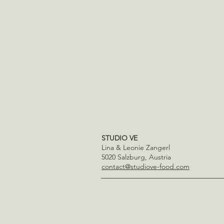
2 Knoblauchzehen, zerdrückt
Chili
Get in touch
2 Dosen Tomaten
250 ml Wasser
½ Salzzitrone (optional)
4 EL Apfelessig
2 TL Salz
2 TL Kreuzkümmel
1 Dose Kichererbsen, abgetropft
Koriandergrün
Olivenöl in einem Topf erhitzen, Knoblauch und Chili da
Salz und Kreuzkümmel dazugeben und aufkochen lassen
lassen, dann die Kichererbsen hinzufügen und nochma
STUDIO VE
stellen.
Lina & Leonie Zangerl
5020 Salzburg, Austria
contact@studiove-food.com