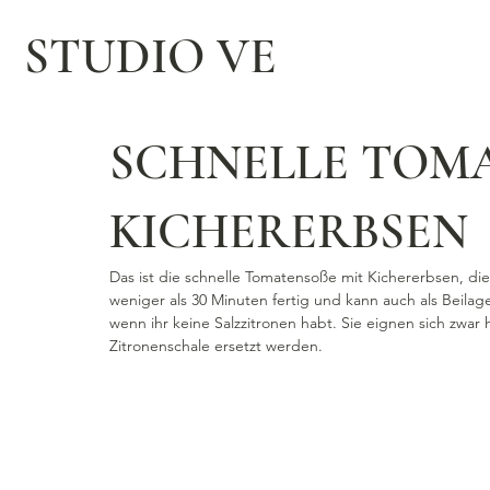
STUDIO VE
SCHNELLE TOM
KICHERERBSEN
Das ist die schnelle Tomatensoße mit Kichererbsen, di
weniger als 30 Minuten fertig und kann auch als Beila
wenn ihr keine Salzzitronen habt. Sie eignen sich zwar
Zitronenschale ersetzt werden.