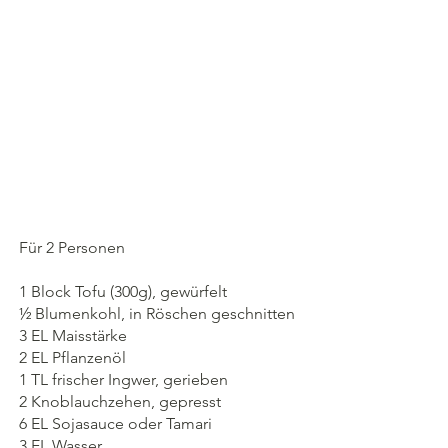
Für 2 Personen
1 Block Tofu (300g), gewürfelt
½ Blumenkohl, in Röschen geschnitten
3 EL Maisstärke
2 EL Pflanzenöl
1 TL frischer Ingwer, gerieben
2 Knoblauchzehen, gepresst
6 EL Sojasauce oder Tamari
3 EL Wasser