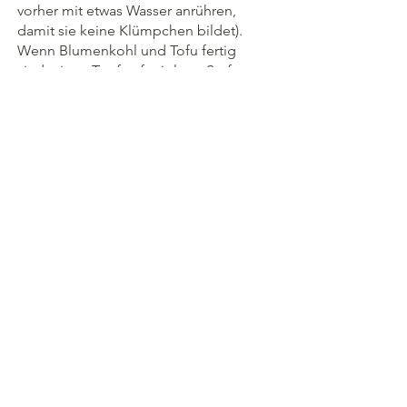
vorher mit etwas Wasser anrühren, 
damit sie keine Klümpchen bildet). 
Wenn Blumenkohl und Tofu fertig 
sind, einen Topf auf mittlerer Stufe 
erhitzen und die Soße hineingeben. 
Den Blumenkohl und den Tofu 
hinzugeben und ständig rühren, bis 
die Soße anfängt einzudicken. Wenn 
die Sauce eingedickt ist und alles 
überzogen ist, vom Herd nehmen. Mit 
Sesamöl beträufeln und mit 
Sesamsamen bestreuen.
STUDIO VE